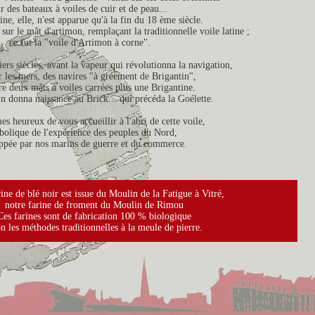
r des bateaux à voiles de cuir et de peau...
ne, elle, n'est apparue qu'à la fin du 18 ème siècle.
e sur le mât d'artimon, remplaçant la traditionnelle voile latine ;
ce fut la "voile d'Artimon à corne".
ers siècles, avant la vapeur qui révolutionna la navigation,
r les mers, des navires "à gréement de Brigantin",
ire deux mâts à voiles carrées plus une Brigantine.
in donna naissance au Brick... qui précéda la Goélette.
 heureux de vous accueillir à l'abri de cette voile,
olique de l'expérience des peuples du Nord,
ppée par nos marins de guerre et du commerce.
ine de blé noir est issue du Moulin de la Fatigue à Vitré,
notre farine de froment du Moulin de Rimou
Ces farines sont de fabrication 100 % biologique
on les méthodes traditionnelles à la meule de pierre.